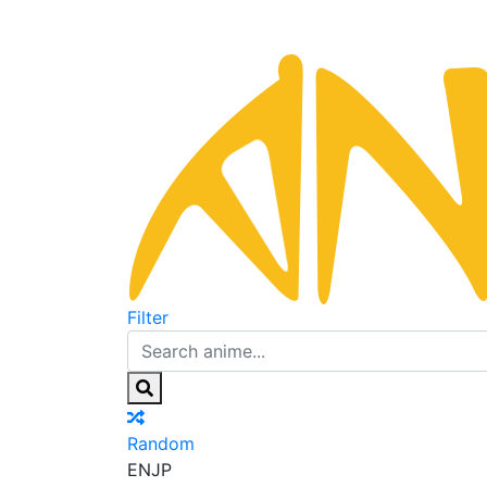
Filter
Random
EN
JP